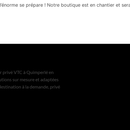
énorme se prépare ! Notre boutique est en chantier et sera
ur privé VTC à Quimperlé en
utions sur mesure et adaptées
destination à la demande, privé