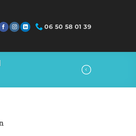
06 50 58 01 39
l
n