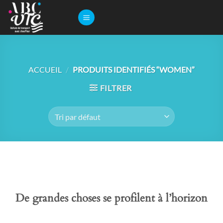
Passer
au
contenu
ACCUEIL
/
PRODUITS IDENTIFIÉS “WOMEN”
FILTRER
De grandes choses se profilent à l’horizon