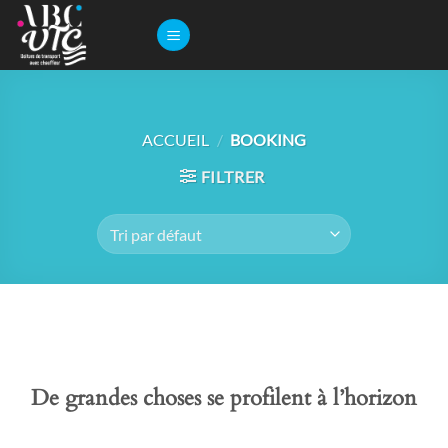
Passer
au
contenu
ACCUEIL
/
BOOKING
FILTRER
De grandes choses se profilent à l’horizon