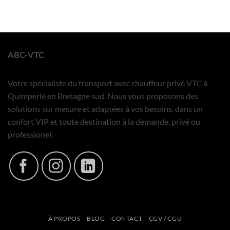
ABC-VTC
Votre spécialiste du transport avec chauffeur privé VTC à
Quimperlé en Bretagne sud. Nous vous proposons des
solutions sur mesure et adaptées à vos besoins, dans un
confort VIP et toute destination à la demande, privé ou
professionel.
À PROPOS
BLOG
CONTACT
CGV / CGU